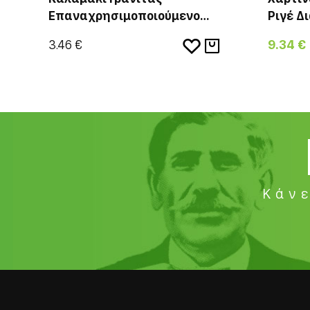
Επαναχρησιμοποιούμενο
Ριγέ Δ
Μαύρο 500τεμ
Κουτί 
3.46 €
9.34 €
Κάνε