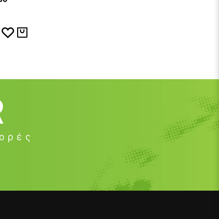
R
φορές