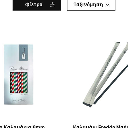
Φίλτρα
Ταξινόμηση
να Καλαμάκια 8mm
Καλαμάκι Freddo Μαύ