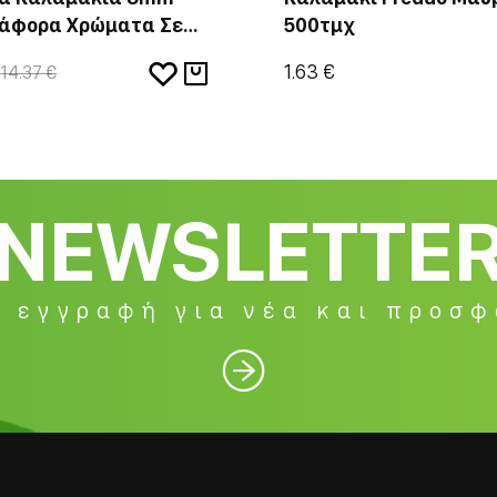
ιάφορα Χρώματα Σε
500τμχ
100τμχ
1.63 €
14.37 €
NEWSLETTE
 εγγραφή για νέα και προσ
