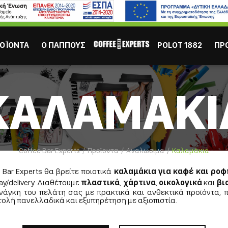
ΙΣΩΣ ΣΕ ΕΝΔΙΑΦΕΡΟΥΝ
Καφες
Σοκολάτα
Χυμός
Τσάι
ΟΪΟΝΤΑ
Ο ΠΑΠΠΟΥΣ
POLOT 1882
ΠΡ
ΚΑΛΑΜΑΚΙ
Coffee Bar Experts
Προϊοντα
Αναλωσιμα
Καλαμάκια
ΕΣΠΡΕΣΣΟ
ΕΛΛΗΝ
 Bar Experts θα βρείτε ποιοτικά
καλαμάκια για καφέ και ρο
ay/delivery. Διαθέτουμε
πλαστικά
,
χάρτινα
,
οικολογικά
και
βι
άγκη του πελάτη σας με πρακτικά και ανθεκτικά προϊόντα, 
ολή πανελλαδικά και εξυπηρέτηση με αξιοπιστία.