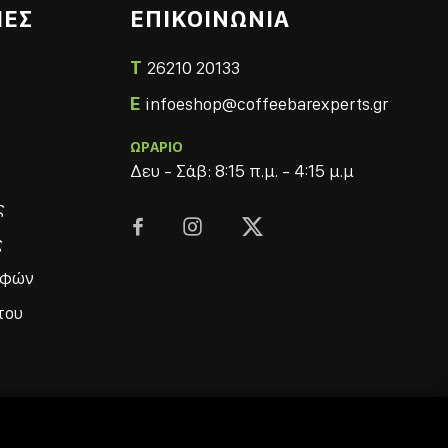
ΙΕΣ
ΕΠΙΚΟΙΝΩΝΙΑ
T
26210 20133
E
infoeshop@coffeebarexperts.gr
ΩΡΑΡΙΟ
Δευ - Σάβ: 8:15 π.μ. - 4:15 μ.μ
ς



ς
οφών
του