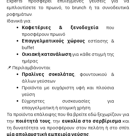
Experts προσφέρει επιλεγμένες γεύσεις για να
εμπλουτίσετε το πρωινό, το brunch ή τα συνοδευτικά
ροφημάτων.
Ιδανικά για:
Καφετέριες & ξενοδοχεία
που
προσφέρουν πρωινό
Επαγγελματικούς χώρους
εστίασης &
buffet
Οικιακή κατανάλωση
για κάθε στιγμή της
ημέρας
📌 Περιλαμβάνονται:
Πραλίνες σοκολάτας
, φουντουκιού &
άλλων γεύσεων
Προϊόντα με ευχάριστη υφή και πλούσια
γεύση
Εύχρηστες συσκευασίες για
επαγγελματική ή ατομική χρήση
Τα προϊόντα επάλειψης που θα βρείτε εδώ ξεχωρίζουν για
την
ποιότητά τους
, την
ευκολία στο σερβίρισμα
και
τη δυνατότητα να προσφέρουν στον πελάτη ή στο σπίτι
μία απολαυστική εμπειρία γεύσης
.