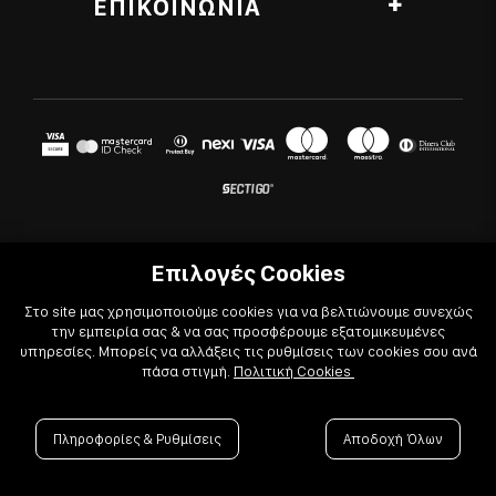
ΕΠΙΚΟΙΝΩΝΙΑ
Εκπαίδευση Barista
Επικοινωνία
Ζάκυνθος, ΤΚ 29100
Εκπαίδευση Bartender
T
26950 42105
Blog
T
26210 20133
Σεμινάρια
Θέσεις εργασίας
E
infoeshop@coffeebarexperts.gr
Επιπλέον Υπηρεσίες
Τρόποι αποστολής
ΩΡΑΡΙΟ
Τρόποι πληρωμής
Δευ - Σάβ: 8:15 π.μ. - 4:15 μ.μ
Πολιτική επιστροφών
Πολιτική απορρήτου
© 2022
-2026 Coffee & Bar Experts
Πολιτική Cookies
Επιλογές Cookies
Όροι χρήσης
Στο site μας χρησιμοποιούμε cookies για να βελτιώνουμε συνεχώς

την εμπειρία σας & να σας προσφέρουμε εξατομικευμένες
Powered by

Developed with
υπηρεσίες. Μπορείς να αλλάξεις τις ρυθμίσεις των cookies σου ανά
πάσα στιγμή.
Πολιτική Cookies
Πληροφορίες & Ρυθμίσεις
Αποδοχή Όλων