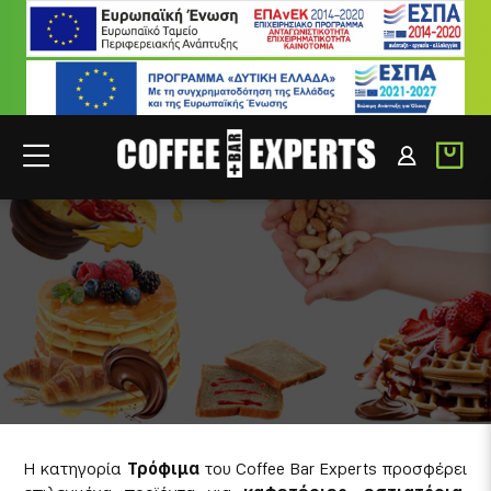
ΤΡΟΦΙΜΑ
ΣΥΝΕΡΓΑΤΕΣ
ΣΥΝΔΕΣΗ B2B
Η κατηγορία
Τρόφιμα
του Coffee Bar Experts προσφέρει