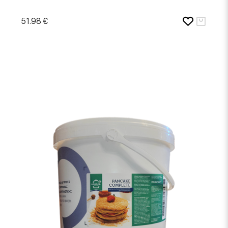
51.98 €