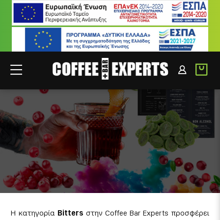
BITTERS
ΣΥΝΕΡΓΑΤΕΣ
ΣΥΝΔΕΣΗ B2B
Η κατηγορία
Bitters
στην Coffee Bar Experts προσφέρει