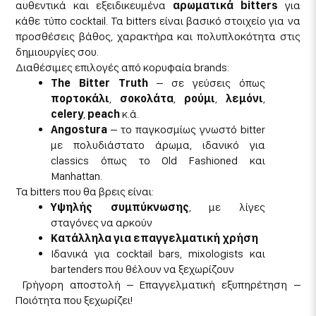
αυθεντικά και εξειδικευμένα
αρωματικά bitters
για
κάθε τύπο cocktail. Τα bitters είναι βασικό στοιχείο για να
προσθέσεις βάθος, χαρακτήρα και πολυπλοκότητα στις
δημιουργίες σου.
Διαθέσιμες επιλογές από κορυφαία brands:
The Bitter Truth
– σε γεύσεις όπως
πορτοκάλι
,
σοκολάτα
,
ρούμι
,
λεμόνι
,
celery
,
peach
κ.ά.
Angostura
– το παγκοσμίως γνωστό bitter
με πολυδιάστατο άρωμα, ιδανικό για
classics όπως το Old Fashioned και
Manhattan.
Τα bitters που θα βρεις είναι:
Υψηλής συμπύκνωσης
, με λίγες
σταγόνες να αρκούν
Κατάλληλα για επαγγελματική χρήση
Ιδανικά για cocktail bars, mixologists και
bartenders που θέλουν να ξεχωρίζουν
Γρήγορη αποστολή – Επαγγελματική εξυπηρέτηση –
Ποιότητα που ξεχωρίζει!