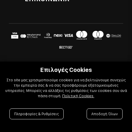
Επικοινωνία
Ζάκυνθος, ΤΚ 29100
Εκπαίδευση Bartender
T
26950 42105
Blog
T
26210 20133
Σεμινάρια
Θέσεις εργασίας
E
infoeshop@coffeebarexperts.gr
Επιπλέον Υπηρεσίες
Τρόποι αποστολής
ΩΡΑΡΙΟ
Τρόποι πληρωμής
Δευ - Σάβ: 8:15 π.μ. - 4:15 μ.μ
Πολιτική επιστροφών
Πολιτική απορρήτου
© 2022
-2026 Coffee & Bar Experts
Πολιτική Cookies
Επιλογές Cookies
Όροι χρήσης
Στο site μας χρησιμοποιούμε cookies για να βελτιώνουμε συνεχώς

την εμπειρία σας & να σας προσφέρουμε εξατομικευμένες
Powered by

Developed with
υπηρεσίες. Μπορείς να αλλάξεις τις ρυθμίσεις των cookies σου ανά
πάσα στιγμή.
Πολιτική Cookies
Πληροφορίες & Ρυθμίσεις
Αποδοχή Όλων