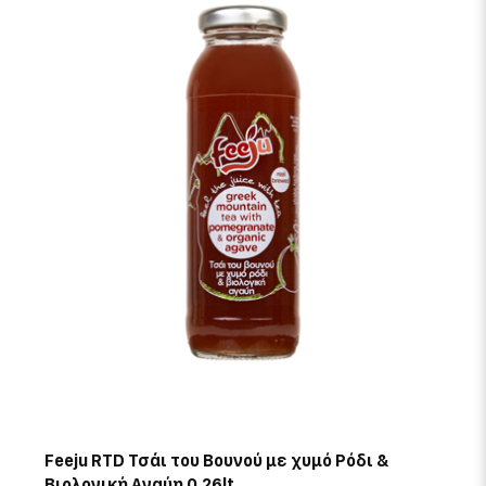
Feeju RTD Τσάι του Βουνού με χυμό Ρόδι &
Βιολογική Αγαύη 0.26lt