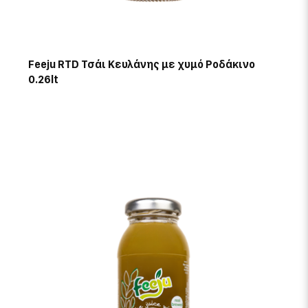
Feeju RTD Τσάι Κευλάνης με χυμό Ροδάκινο
0.26lt