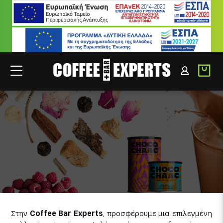
ΡΟΦΗΜΑΤΑ
ΣΥΝΕΡΓΑΤΕΣ
ΣΥΝΔΕΣΗ B2B
Στην
Coffee Bar Experts
, προσφέρουμε μια επιλεγμένη